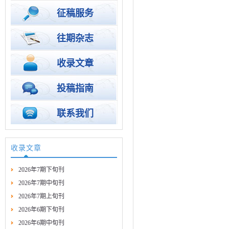
征稿服务
往期杂志
收录文章
投稿指南
联系我们
收录文章
2026年7期下旬刊
2026年7期中旬刊
2026年7期上旬刊
2026年6期下旬刊
2026年6期中旬刊