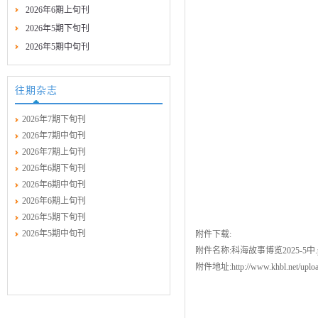
2026年6期上旬刊
2026年5期下旬刊
2026年5期中旬刊
往期杂志
2026年7期下旬刊
2026年7期中旬刊
2026年7期上旬刊
2026年6期下旬刊
2026年6期中旬刊
2026年6期上旬刊
2026年5期下旬刊
2026年5期中旬刊
附件下载:
附件名称:科海故事博览2025-5中.p
附件地址:
http://www.khbl.net/upl