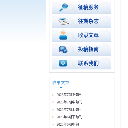
征稿服务
往期杂志
收录文章
投稿指南
联系我们
收录文章
2026年7期下旬刊
2026年7期中旬刊
2026年7期上旬刊
2026年6期下旬刊
2026年6期中旬刊