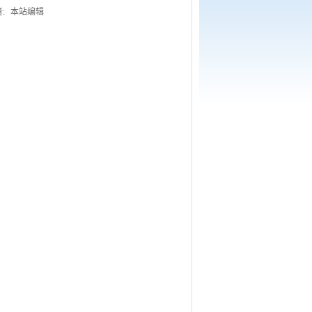
:
本站编辑