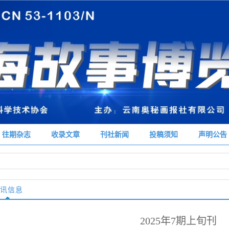
往期杂志
收录文章
刊社新闻
投稿须知
声明公告
讯信息
2025年7期上旬刊