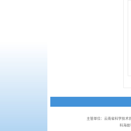
主管单位：云南省科学技术协会 主
科海故