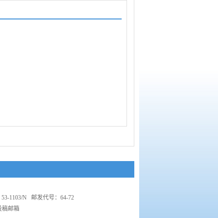
1103/N 邮发代号：64-72
投稿邮箱