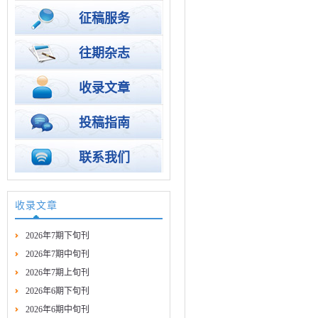
征稿服务
往期杂志
收录文章
投稿指南
联系我们
收录文章
2026年7期下旬刊
2026年7期中旬刊
2026年7期上旬刊
2026年6期下旬刊
2026年6期中旬刊