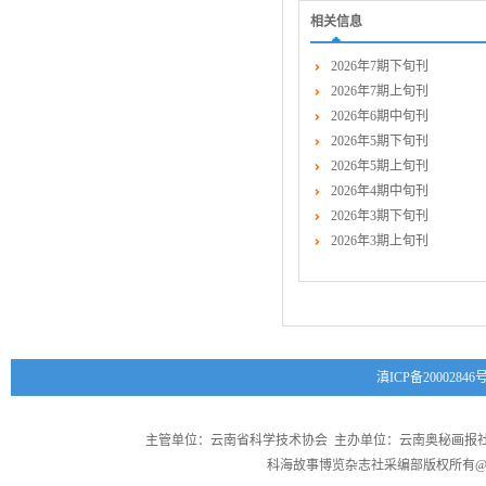
相关信息
2026年7期下旬刊
2026年7期上旬刊
2026年6期中旬刊
2026年5期下旬刊
2026年5期上旬刊
2026年4期中旬刊
2026年3期下旬刊
2026年3期上旬刊
滇ICP备20002846号
主管单位：云南省科学技术协会 主办单位：云南奥秘画报社有限公司 国
科海故事博览杂志社
采编部版权所有