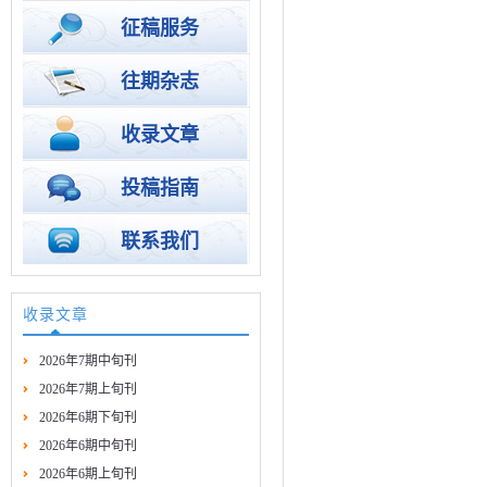
征稿服务
往期杂志
收录文章
投稿指南
联系我们
收录文章
2026年7期中旬刊
2026年7期上旬刊
2026年6期下旬刊
2026年6期中旬刊
2026年6期上旬刊