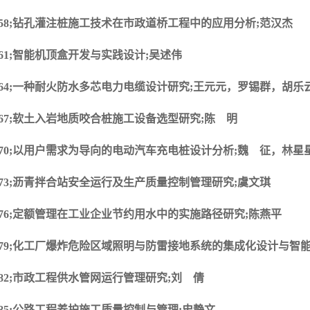
058;钻孔灌注桩施工技术在市政道桥工程中的应用分析;范汉杰
061;智能机顶盒开发与实践设计;吴述伟
064;一种耐火防水多芯电力电缆设计研究;王元元，罗锡群，胡乐
067;软土入岩地质咬合桩施工设备选型研究;陈 明
070;以用户需求为导向的电动汽车充电桩设计分析;魏 征，林星
073;沥青拌合站安全运行及生产质量控制管理研究;虞文琪
076;定额管理在工业企业节约用水中的实施路径研究;陈燕平
079;化工厂爆炸危险区域照明与防雷接地系统的集成化设计与智能
082;市政工程供水管网运行管理研究;刘 倩
085;公路工程养护施工质量控制与管理;史静文