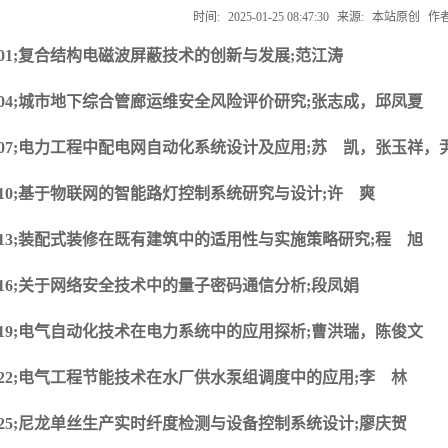
时间:
2025-01-25 08:47:30
来源:
本站原创
作者
001;复合结构电磁波屏蔽技术的创新与发展;范江涛
004;城市地下综合管廊运维安全风险评价研究;张志成，邱凤夏
007;电力工程中配电网自动化系统设计及应用;苏 凯，张玉祥，
010;基于物联网的智能路灯控制系统研究与设计;许 爽
013;装配式装修在既有建筑中的适用性与实施策略研究;程 旭
016;关于网络安全技术中的量子密码通信分析;段凤娟
019;电气自动化技术在电力系统中的应用探析;曹洪瑞，陈俊文
022;电气工程节能技术在水厂供水泵组调度中的应用;李 林
025;尼龙单丝生产实时纤度检测与设备控制系统设计;廖庆贺