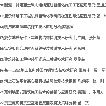
028;隧道二衬混凝土纵向连续灌注智能化施工工艺应用研究;王加
031;复杂环境下工程机械自动化系统的稳定性与适应性研究;张 
034;明挖隧道深基坑施工技术应用分析;赵嘉恒
037;复杂地质条件下建筑物结构检测技术研究;门广闯，张怀超
040;钛锌板组合坡屋面系统安装关键技术研究;孙永国
043;建筑装饰工程中装配式施工关键技术研究;罗俊赫
046;基于TBM施工长斜井压力钢管安装技术研究;雷荣斗，贾 琴
049;海上石油平台离心泵机械故障检测技术探析;陈婷婷，赵 刚
052;预制装配式建筑施工技术的创新与应用研究;裴建川，牛莆方
055;真空练泥机真空室堵塞原因及解决策略分析;崔 镇