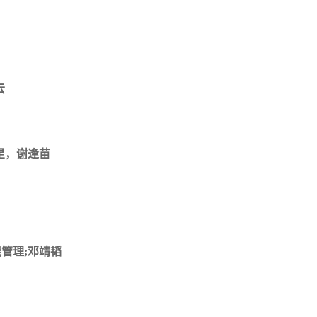
云
星，谢逢苗
管理;邓靖韬